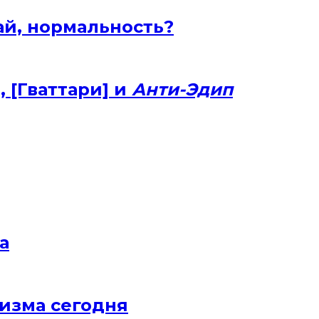
й, нормальность?
 [Гваттари] и
Анти-Эдип
а
низма сегодня