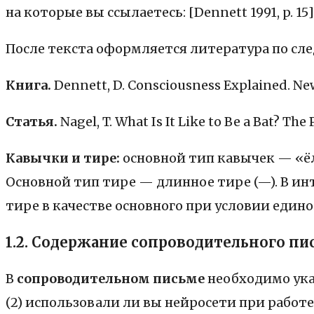
на которые вы ссылаетесь: [Dennett 1991, p. 15]
После текста оформляется литература по с
Книга.
Dennett, D. Consciousness Explained. New
Статья.
Nagel, T. What Is It Like to Be a Bat? The 
Кавычки и тире:
основной тип кавычек — «ёл
Основной тип тире — длинное тире (—). В инт
тире в качестве основного при условии един
1.2.
Содержание сопроводительного пи
В
сопроводительном письме
необходимо ука
(2) использовали ли вы нейросети при работ