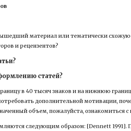
тов
е вышедший материал или тематически схожую
торов и рецензентов?
атьи?
формлению статей?
аницу в 40 тысяч знаков и на нижнюю границу
отребовать дополнительной мотивации, почем
аченный объем, пожалуйста, ознакомиться с п
мляются следующим образом: [Dennett 1991].