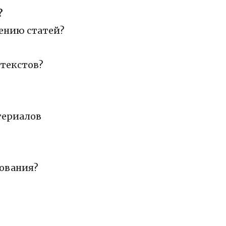
?
лению статей?
 текстов?
териалов
рования?