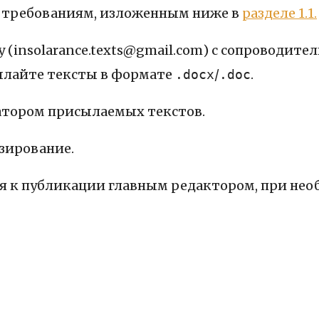
о требованиям, изложенным ниже в
разделе 1.1.
у (insolarance.texts@gmail.com) с сопроводит
ылайте тексты в формате
/
.
.docx
.doc
атором присылаемых текстов.
нзирование.
ся к публикации главным редактором, при не