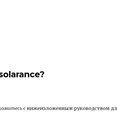
solarance?
комитесь
с нижеизложенным руководством для