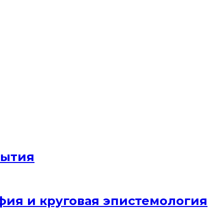
бытия
фия и круговая эпистемология