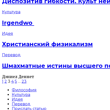
Диспозитив гибкости. Культ не
Культура
Irgendwo
Идея
Христианский физикализм
Перевод
Шмахматные истины высшего п
Дэниел Деннет
1
2
3
4
5
…
23
Философия
Культура
Идея
Перевод
Прислать статью