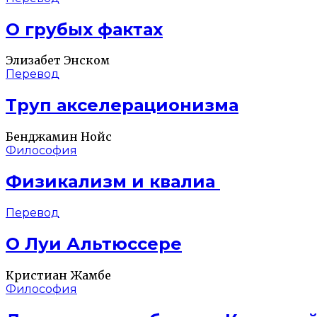
О грубых фактах
Элизабет Энском
Перевод
Труп акселерационизма
Бенджамин Нойс
Философия
Физикализм и квалиа
Перевод
О Луи Альтюссере
Кристиан Жамбе
Философия