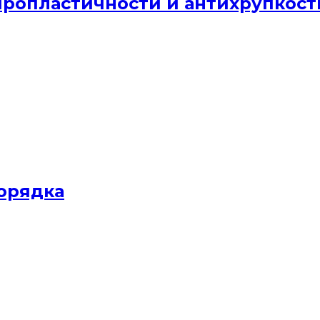
йропластичности и антихрупкост
орядка