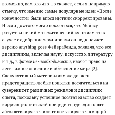
возможно, вам это что-то скажет, если я напрямую
отмечу, что именно самые популярные идеи «После
конечности» были впоследствии скорректированы.
И если до этого могло показаться, что Мейясу
ратует за некий математический культизм, то в
случае с одобрением эмпиризма он подключает
версию anything goes Фейерабенда, заявляя, что все
дисциплины, включая науку, искусство, литературу
и т.д., в форме
не-необходимости
, имеют право на
легитимное описание и объяснение мира [2].
Спекулятивный материализм же должен
предотвращать любые попытки посягательств на
суверенитет различных режимов и дисциплин
опыта, поскольку успешное посягательство создает
корреляционистский прецедент, где один опыт
абсолютизируется или гипостазируется в ущерб