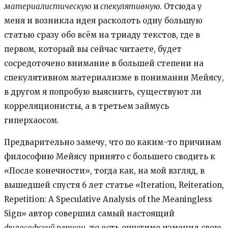
материалистическую
и
спекулятивную
. Отсюда у
меня и возникла идея расколоть одну большую
статью сразу обо всём на триаду текстов, где в
первом, который вы сейчас читаете, будет
сосредоточено внимание в большей степени на
спекулятивном материализме в понимании Мейясу,
в другом я попробую выяснить, существуют ли
корреляционисты, а в третьем займусь
гиперхаосом.
Предварительно замечу, что по каким-то причинам
философию Мейясу принято с большего сводить к
«После конечности», тогда как, на мой взгляд, в
вышедшей спустя 6 лет статье «Iteration, Reiteration,
Repetition: A Speculative Analysis of the Meaningless
Sign» автор совершил самый настоящий
философский реткон
, то есть ощутимо изменил свою