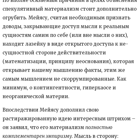
По вполне осязаемым причинам в целях объяснения
спекулятивный материализм стоит дополнительно
огрубить. Мейясу, считая необходимым признать
доводы, закрывающие доступ мысли к реальным
сущностям самим по себе (или вне мысли о них),
находит лазейку в виде открытого доступа к не-
сущностной стороне действительности
(математизации, принципу неоснования), которая
открывает нашему мышлению факты, этим же
самым мышлением не скоррумпированные. Как
минимум, о контингентности, гиперхаосе и
неорганической материи.
Впоследствии Мейясу дополнил свою
растиражированную идею интересным штрихом –
он заявил, что его материализм
полностью
комплементарен эмпиризму.
Мысль в сторону: