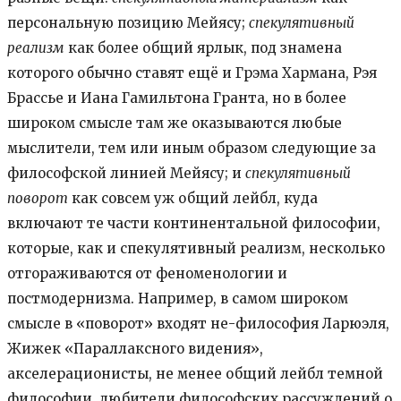
персональную позицию Мейясу;
спекулятивный
реализм
как более общий ярлык, под знамена
которого обычно ставят ещё и Грэма Хармана, Рэя
Брассье и Иана Гамильтона Гранта, но в более
широком смысле там же оказываются любые
мыслители, тем или иным образом следующие за
философской линией Мейясу; и
спекулятивный
поворот
как совсем уж общий лейбл, куда
включают те части континентальной философии,
которые, как и спекулятивный реализм, несколько
отгораживаются от феноменологии и
постмодернизма. Например, в самом широком
смысле в «поворот» входят не-философия Ларюэля,
Жижек «Параллаксного видения»,
акселерационисты, не менее общий лейбл темной
философии, любители философских рассуждений о