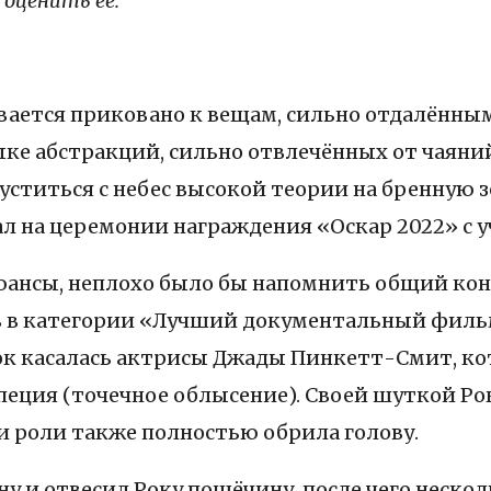
 оценить её.
ается приковано к вещам, сильно отдалённым
ыке абстракций, сильно отвлечённых от чаяний
спуститься с небес высокой теории на бренную
ал на церемонии награждения «Оскар 2022» с у
нюансы, неплохо было бы напомнить общий кон
 в категории «Лучший документальный фильм»
ок касалась актрисы Джады Пинкетт-Смит, кот
опеция (точечное облысение). Своей шуткой 
и роли также полностью обрила голову.
 и отвесил Року пощёчину, после чего нескол