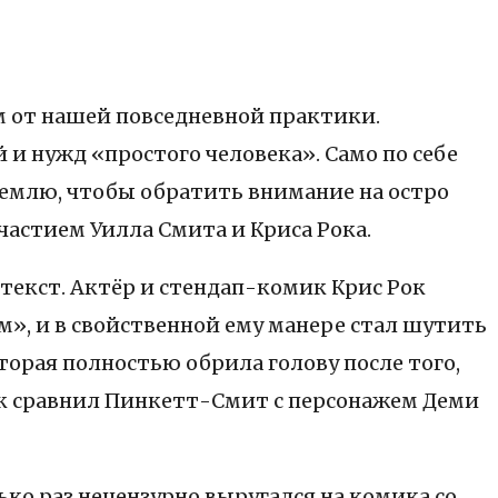
 от нашей повседневной практики.
 и нужд «простого человека». Само по себе
 землю, чтобы обратить внимание на остро
частием Уилла Смита и Криса Рока.
текст. Актёр и стендап-комик Крис Рок
, и в свойственной ему манере стал шутить
орая полностью обрила голову после того,
Рок сравнил Пинкетт-Смит с персонажем Деми
ько раз нецензурно выругался на комика со