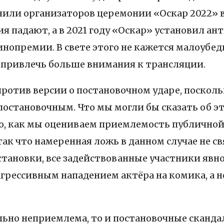
ли организаторов церемонии «Оскар 2022» в п
падают, а в 2021 году «Оскар» установил ант
инопремии. В свете этого не кажется малоуб
 привлечь больше внимания к трансляции.
против версии о постановочном ударе, посколь
л постановочным. Что мы могли бы сказать об 
го, как мы оцениваем приемлемость публично
ак что намеренная ложь в данном случае не св
становки, все задействованные участники явн
рессивным нападением актёра на комика, а 
ьно неприемлема, то и постановочные сканда