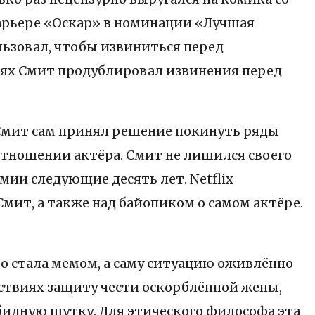
 карьере «Оскар» в номинации «Лучшая
льзовал, чтобы извиниться перед
тях Смит продублировал извинения перед
 Смит сам принял решение покинуть ряды
тношении актёра. Смит не лишился своего
ии следующие десять лет. Netflix
Смит, а также над байопиком о самом актёре.
 стала мемом, а саму ситуацию оживлённо
йствиях защиту чести оскорблённой жены,
обидную шутку. Для этического философа эта