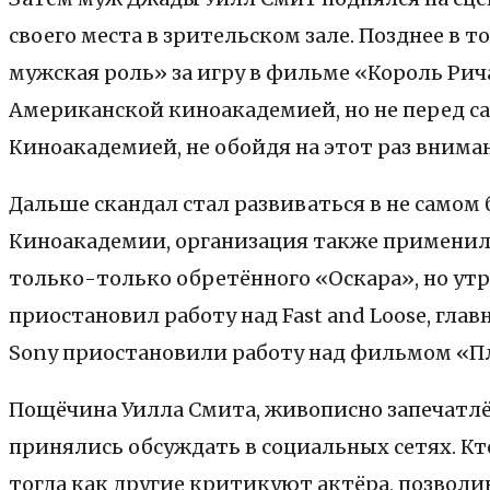
своего места в зрительском зале. Позднее в
мужская роль» за игру в фильме «Король Ри
Американской киноакадемией, но не перед с
Киноакадемией, не обойдя на этот раз внима
Дальше скандал стал развиваться в не само
Киноакадемии, организация также применил
только-только обретённого «Оскара», но ут
приостановил работу над Fast and Loose, гла
Sony приостановили работу над фильмом «Пл
Пощёчина Уилла Смита, живописно запечатлё
принялись обсуждать в социальных сетях. Кт
тогда как другие критикуют актёра, позволи