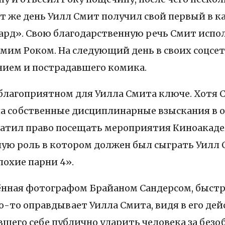
 тот же день Уилл Смит получил свой первый в
чард». Свою благодарственную речь Смит испо
амим Роком. На следующий день в своих соцсе
нием и пострадавшего комика.
м благоприятном для Уилла Смита ключе. Хотя
а собственные дисциплинарные взыскания в о
ратил право посещать мероприятия Киноакадем
вную роль в котором должен был сыграть Уилл 
охие парни 4».
нная фотографом Брайаном Сандерсом, быстро
о-то оправдывает Уилла Смита, видя в его де
вшего себе публично ударить человека за без