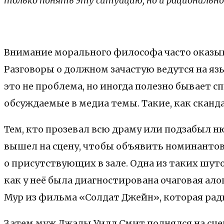
только понять эту ситуацию, но и рационально
Внимание морального философа часто оказыв
Разговоры о должном зачастую ведутся на яз
это не проблема, но иногда полезно бывает 
обсуждаемые в медиа темы. Такие, как сканд
Тем, кто прозевал всю драму или подзабыл 
вышел на сцену, чтобы объявить номинантов
о присутствующих в зале. Одна из таких шут
как у неё была диагностирована очаговая ал
Мур из фильма «Солдат Джейн», которая рад
Затем муж Джады Уилл Смит поднялся на сцену