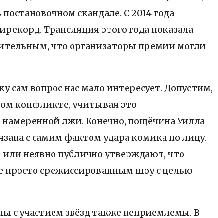
остановочном скандале. С 2014 года
ирекорд. Трансляция этого года показала
едительным, что организаторы премии могли
ку сам вопрос нас мало интересует. Допустим,
этом конфликте, учитывая это
й намеренной лжи. Конечно, пощёчина Уилла
язана с самим фактом удара комика по лицу.
о или неявно публично утверждают, что
не просто срежиссированным шоу с целью
лы с участием звёзд также неприемлемы. В