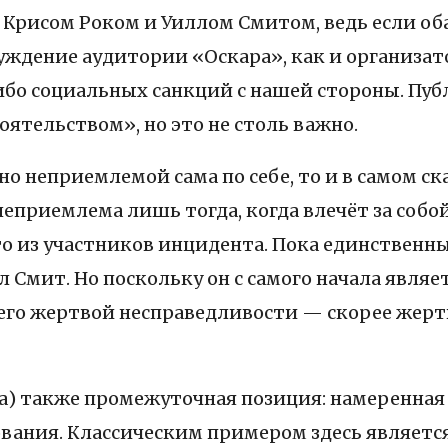
Крисом Роком и Уиллом Смитом, ведь если оба 
луждение аудитории «Оскара», как и организа
ибо социальных санкций с нашей стороны. Пу
ятельством», но это не столь важно.
о неприемлемой сама по себе, то и в самом ск
неприемлема лишь тогда, когда влечёт за соб
то из участников инцидента. Пока единственн
л Смит. Но поскольку он с самого начала явл
 его жертвой несправедливости — скорее жер
а) также промежуточная позиция: намеренная
нования. Классическим примером здесь являетс