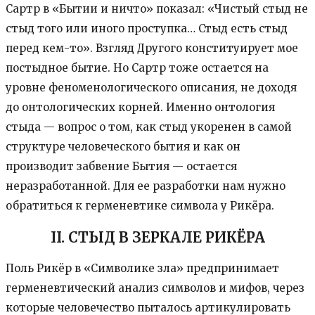
Сартр в «Бытии и ничто» показал: «Чистый стыд не
стыд того или иного проступка… Стыд есть стыд
перед кем-то». Взгляд Другого конституирует мое
постыдное бытие. Но Сартр тоже остается на
уровне феноменологического описания, не доходя
до онтологических корней. Именно онтология
стыда — вопрос о том, как стыд укоренен в самой
структуре человеческого бытия и как он
производит забвение Бытия — остается
неразработанной. Для ее разработки нам нужно
обратиться к герменевтике символа у Рикёра.
II. СТЫД В ЗЕРКАЛЕ РИКЁРА
Поль Рикёр в «Символике зла» предпринимает
герменевтический анализ символов и мифов, через
которые человечество пыталось артикулировать