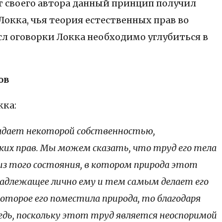
т своего автора данный принцип получил
Локка, чья теория естественных прав во
сл оговорки Локка необходимо углубиться в
ов
кка:
ладает некоторой собственностью,
аких прав. Мы можем сказать, что труд его тела
 из того состояния, в котором природа этот
инадлежащее лично ему и тем самым делает его
оторое его поместила природа, то благодаря
едь, поскольку этот труд является неоспоримой