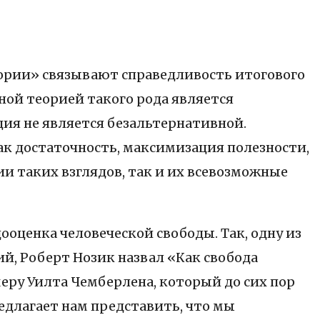
ории» связывают справедливость итогового
ой теорией такого рода является
ция не является безальтернативной.
 достаточность, максимизация полезности,
и таких взглядов, так и их всевозможные
оценка человеческой свободы. Так, одну из
й, Роберт Нозик назвал «Как свобода
еру Уилта Чемберлена, который до сих пор
едлагает нам представить, что мы