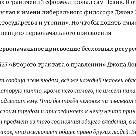
их ограничений сформулировал сам Нозик. И о
тсылая к имени либерального философа Джона 
государства и утопии». Но чтобы понять смы
цепцию первоначального присвоения.
ервоначальное присвоение бесхозных ресурс
§27 «Второго трактата о правлении» Джона Ло
т сообща всем людям, всё же каждый человек об
которую никто, кроме него самого, не имеет ник
надлежат ему. Что бы тогда человек ни извлекал
со своим трудом и присоединяет к нему нечто пр
 предмет из того состояния общего владения, в к
кое, что исключает общее право других людей. В