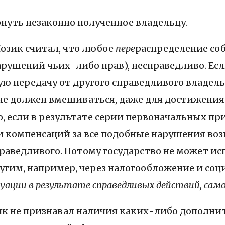
рнуть незаконно полученное владельцу.
озик считал, что любое
пере
распределение со
рушений чьих-либо прав), несправедливо. Ес
ю передачу от другого справедливого владель
о не должен вмешиваться, даже для достижения
о, если в результате серии первоначальных п
 компенсаций за все подобные нарушения воз
справедливого. Потому государство не может 
угим, например, через налогообложение и соц
туации в результате справедливых действий, само 
зик не признавал наличия каких-либо дополн