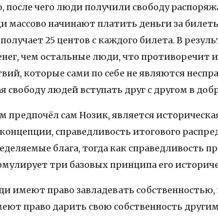
 после чего люди получили свободу распоряж
ди массово начинают платить деньги за билет
 получает 25 центов с каждого билета. В резул
нег, чем остальные люди, что противоречит и
твий, которые сами по себе не являются нес
я свободу людей вступать друг с другом в доб
предпочёл сам Нозик, является историческая
й концепции, справедливость итогового распр
еделяемые блага, тогда как справедливость п
рмулирует три базовых принципа его историч
ди имеют право завладевать собственностью,
меют право дарить свою собственность други