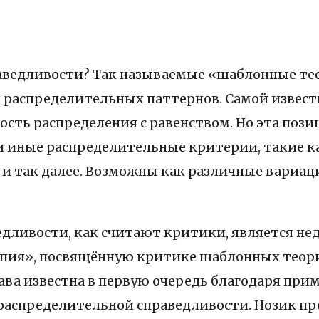
раведливости? Так называемые «шаблонные те
распределительных паттернов. Самой известн
сть распределения с равенством. Но эта пози
иные распределительные критерии, такие как
и так далее. Возможны как различные вариаци
ливости, как считают критики, является недо
топия», посвящённую критике шаблонных теори
ва известна в первую очередь благодаря прим
распределительной справедливости. Нозик пр