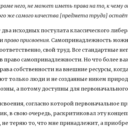
роме него, не может иметь права на то, к чему о
ого же самого качества [предмета труда] остаёт
т два исходных постулата классического либер
и
право присвоения
. Самопринадлежность можн
 соответственно, свой труд. Все стандартные н
 право самопринадлежности. Но что более ва
ава собственности на внешние ресурсы, когда
уют только люди и не созданные никем природ
озны, а потому доступны для первоначального 
воения, согласно которой первоначальное пр
к, в свою очередь, раскритиковал эту концеп
, не теряю то, что мне принадлежит, а приобр