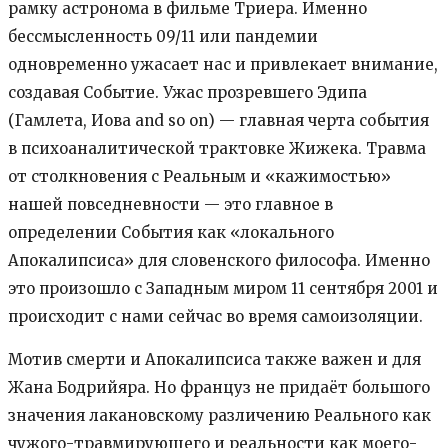
рамку астронома в фильме Триера. Именно
бессмысленность 09/11 или пандемии
одновременно ужасает нас и привлекает внимание,
создавая Событие. Ужас прозревшего Эдипа
(Гамлета, Иова and so on) — главная черта события
в психоаналитической трактовке Жижека. Травма
от столкновения с Реальным и «кажимостью»
нашей повседневности — это главное в
определении События как «локального
Апокалипсиса» для словенского философа. Именно
это произошло с Западным миром 11 сентября 2001 и
происходит с нами сейчас во время самоизоляции.
Мотив смерти и Апокалипсиса также важен и для
Жана Бодрийяра. Но француз не придаёт большого
значения лакановскому различению Реального как
чужого-травмирующего и реальности как моего-