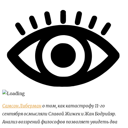
Самсон Либерман
о том, как катастрофу 11-го
сентября осмысляли Славой Жижек и Жан Бодрийяр.
Анализ воззрений философов позволяет увидеть два