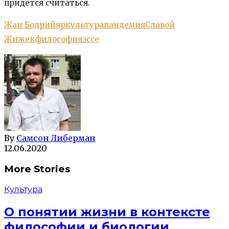
придётся считаться.
Жан Бодрийяр
культура
пандемия
Славой
Жижек
философия
эссе
By
Самсон Либерман
12.06.2020
More Stories
Культура
О понятии жизни в контексте
философии и биологии