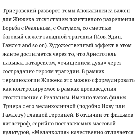
Триеровский разворот темы Апокалипсиса важен
для Жижека отсутствием позитивного разрешения.
Борьба с Реальным, с Фатумом, со смертью —
базовый сюжет западной трагедии (Иов, Эдип,
Гамлет and so on). Художественный эффект в этом
жанре достигается через то, что Аристотель
называл катарсисом, «очищением духа» через
сострадание героям трагедии. В рамках
терминологии Жижека это можно сформулировать
как контролируемое в рамках произведения
столкновение с Реальным. Именно таков фильм
Триера с его меланхоличной (подобно Иову или
Гамлету) главной героиней. В отличии от фильмов-
катастроф, серийно поставляемых массовой
культурой, «Меланхолия» качественно отличается