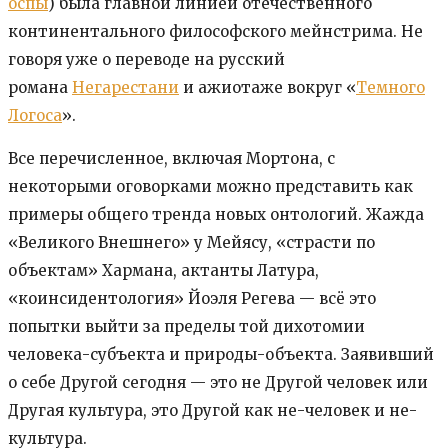
оспы
) была главной линией отечественного
континентального философского мейнстрима. Не
говоря уже о переводе на русский
романа
Негарестани
и ажиотаже вокруг «
Темного
Логоса
».
Все перечисленное, включая Мортона, с
некоторыми оговорками можно представить как
примеры общего тренда новых онтологий. Жажда
«Великого Внешнего» у Мейясу, «страсти по
объектам» Хармана, актанты Латура,
«коинсидентология» Йоэля Регева — всё это
попытки выйти за пределы той дихотомии
человека-субъекта и природы-объекта. Заявивший
о себе Другой сегодня — это не Другой человек или
Другая культура, это Другой как не-человек и не-
культура.