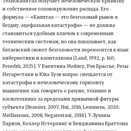
Технокапитал получает нечеловеческую кривизну
и собственное головокружение распада. Его
формула — «Капитал — это безголовый рывок в
бездну, ацефальная катастрофа» — не должна
становиться удобным ключом к современным
техническим системам, но она показывает, как
батаевский сюжет безголовости переносится в язык
кибернетики и капитализма [Land, 1992, p. 140;
Peredrii, 2025]. У Квентина Мейясу, Рэя Брассье, Резы
Негарестани и Юка Хуэя вопрос смещается от
катастрофы к нечеловеческому горизонту
мышления: как говорить о разуме, технике и
космотехнике за пределами привычной фигуры
субъекта [Brassier, 2007; Hui, 2016; Lemmens, 2020;
Meillassoux, 2008; Negarestani, 2018]. У Лучаны
Паризи, Келлер Истерлинг и Бенджамина Браттона