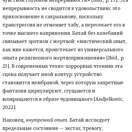
чувством глубокой непрерывности» [Ibid., p. 15]. Эта
непрерывность не сводится к удовольствию; это
прикосновение к сакральному, поскольку
трансгрессия не отменяет табу, а пересекает его в
точке высшего напряжения. Батай без колебаний
связывает эротизм с жертвой: «мистический опыт,
как мне кажется, проистекает из универсального
опыта религиозного жертвоприношения» [Ibid., p.
23]. В современных техно-хоррорных чтениях эта
сцена получает иной контур: устройство
становится мембраной, через которую запретные
фантазии циркулируют, сгущаются и
возвращаются в образе чудовищного [Andjelkovic,
2022].
Наконец,
внутренний опыт
. Батай исследует
предельные состояния — экстаз, тревогу,