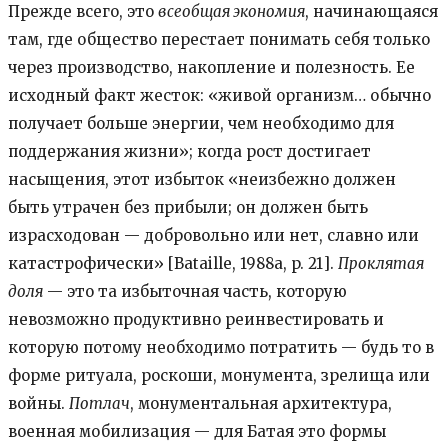
Прежде всего, это
всеобщая экономия
, начинающаяся
там, где общество перестает понимать себя только
через производство, накопление и полезность. Ее
исходный факт жесток: «живой организм… обычно
получает больше энергии, чем необходимо для
поддержания жизни»; когда рост достигает
насыщения, этот избыток «неизбежно должен
быть утрачен без прибыли; он должен быть
израсходован — добровольно или нет, славно или
катастрофически» [Bataille, 1988a, p. 21].
Проклятая
доля
— это та избыточная часть, которую
невозможно продуктивно реинвестировать и
которую потому необходимо потратить — будь то в
форме ритуала, роскоши, монумента, зрелища или
войны.
Потлач
, монументальная архитектура,
военная мобилизация — для Батая это формы