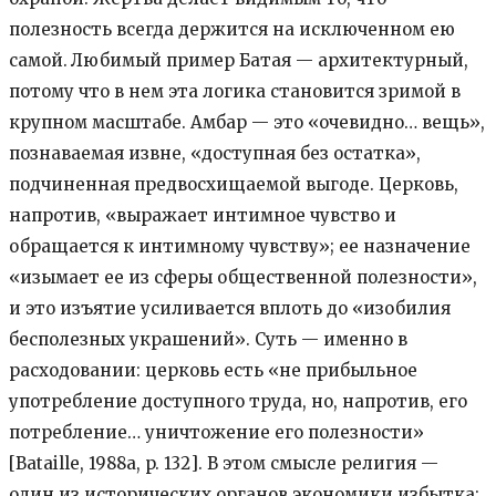
полезность всегда держится на исключенном ею
самой.
Любимый пример Батая — архитектурный,
потому что в нем эта логика становится зримой в
крупном масштабе. Амбар — это «очевидно… вещь»,
познаваемая извне, «доступная без остатка»,
подчиненная предвосхищаемой выгоде. Церковь,
напротив, «выражает интимное чувство и
обращается к интимному чувству»; ее назначение
«изымает ее из сферы общественной полезности»,
и это изъятие усиливается вплоть до «изобилия
бесполезных украшений». Суть — именно в
расходовании: церковь есть «не прибыльное
употребление доступного труда, но, напротив, его
потребление… уничтожение его полезности»
[Bataille, 1988a, p. 132]. В этом смысле религия —
один из исторических органов экономики избытка: