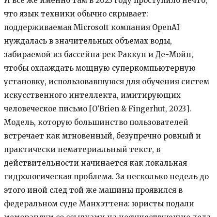
И все же именно там в 2023 году проступило нечто,
что язык техники обычно скрывает:
поддерживаемая Microsoft компания OpenAI
нуждалась в значительных объемах воды,
забираемой из бассейна рек Раккун и Де-Мойн,
чтобы охлаждать мощную суперкомпьютерную
установку, использовавшуюся для обучения систем
искусственного интеллекта, имитирующих
человеческое письмо [O’Brien & Fingerhut, 2023].
Модель, которую большинство пользователей
встречает как мгновенный, безупречно ровный и
практически нематериальный текст, в
действительности начинается как локальная
гидрологическая проблема. За несколько недель до
этого иной след той же машины проявился в
федеральном суде Манхэттена: юристы подали