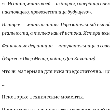
«…Истина, мать коей – история, соперница вре
настоящего, провозвестница будущего».
История – мать истины. Поразительный вывод.
реальности, а только как её истоки. Историчес
Финальные дефиниции – «поучательница и сове
(Борхес. «Пьер Менар, автор Дон Кихота»)
Что ж, материала для иска предостаточно. Пр
…
Некоторые технические моменты.
Прошу учесть: для простоты изучения моей и