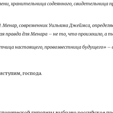
мени, хранительница содеянного, свидетельница 
 Менар, современник Уильяма Джеймса, определя
кая правда для Менара – не то, что произошло, а
тчица настоящего, провозвестница будущего» –
иступим, господа.
сторической гипотезы выбрано российское пр