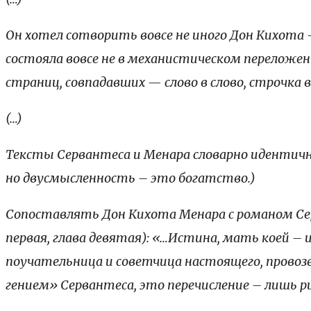
Он хотел сотворить вовсе не иного Дон Кихота 
состояла вовсе не в механистическом переложени
страниц, совпадавших — слово в слово, строчка
(…)
Тексты Сервантеса и Менара словарно идентичны
но двусмысленность – это богатство.)
Сопоставлять Дон Кихота Менара с романом Сер
первая, глава девятая): «…Истина, мать коей –
поучательница и советчица настоящего, прово
гением» Сервантеса, это перечисление – лишь р