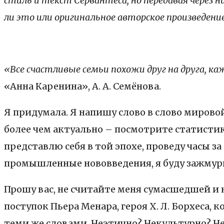
стиль и текст Сервантеса, но передавая через н
ли это или оригинальное авторское произведени
«Все счастливые семьи похожи друг на друга, к
«Анна Каренина», А. А. Семёнова.
Я придумала. Я напишу слово в слово мировой
более чем актуально – посмотрите статистику 
представлю себя в той эпохе, проведу часы з
промышленные нововведения, я буду зажмури
Прошу вас, не считайте меня сумасшедшей и
поступок Пьера Менара, героя Х. Л. Борхеса,
теми же словами. Неэтично? Некультурно? Не