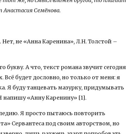
сё тот же, но смысл вложен другой, то плагиат
т Анастасия Семёнова.
.
Нет, не «Анна Каренина», Л.Н. Толстой –
 букву. А что, текст романа звучит сегодня
 Всё будет дословно, но только от меня: я
ека. Я буду танцевать мазурку, придумывать
 напишу «Анну Каренину» [1].
следию. Я просто пытаюсь повторить
ота» Сервантеса под своим авторством, но
 наверно, лишь разжечь азарт попробовать