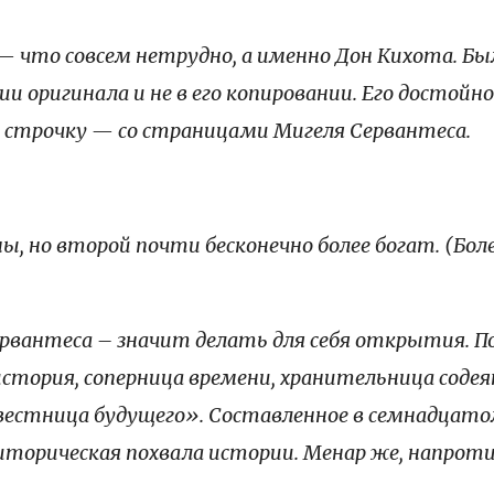
— что совсем нетрудно, а именно Дон Кихота. Бы
и оригинала и не в его копировании. Его достойн
 в строчку — со страницами Мигеля Сервантеса.
, но второй почти бесконечно более богат. (Боле
вантеса – значит делать для себя открытия. По
 история, соперница времени, хранительница соде
звестница будущего». Составленное в семнадцат
иторическая похвала истории. Менар же, напрот