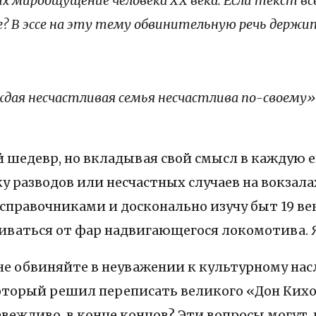
их мироощущение человека XX века. Если текст в
е? В эссе на эту тему обвинительную речь держи
аждая несчастливая семья несчастлива по-своему»
 шедевр, но вкладывая свой смысл в каждую его
разводов или несчастных случаев на вокзалах.
а справочниками и досконально изучу быт 19 в
ваться от фар надвигающегося локомотива. Я
 не обвиняйте в неуважении к культурному на
 который решил переписать великого «Дон Ких
вежливо, в конце концов? Эти вопросы могут,