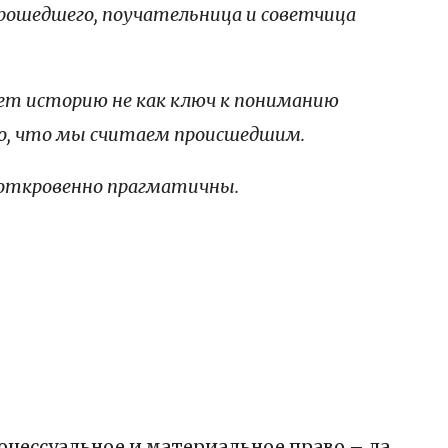
прошедшего, поучательница и советчица
ет историю не как ключ к пониманию
 то, что мы считаем происшедшим.
 откровенно прагматичны.
оцессуальное и материальное право – да