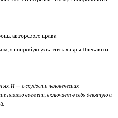
роны авторского права.
вом, я попробую ухватить лавры Плевако и
ных. И — о скудость человеческих
е нашего времени, включает в себя девятую и
й.