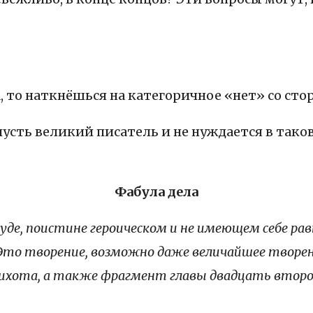
 то наткнёшься на категоричное «нет» со сто
пусть великий писатель и не нуждается в тако
Фабула дела
уде, поистине героическом и не имеющем себе рав
то творение, возможно даже величайшее творени
Кихота, а также фрагмент главы двадцать второ