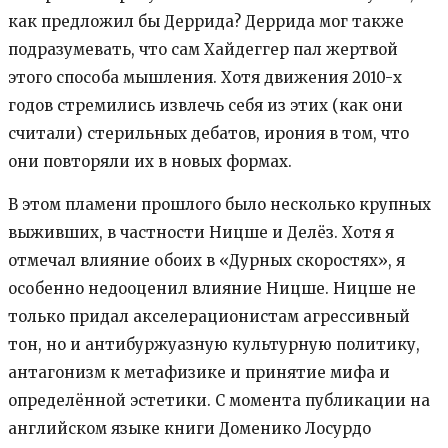
как предложил бы Деррида? Деррида мог также
подразумевать, что сам Хайдеггер пал жертвой
этого способа мышления. Хотя движения 2010-х
годов стремились извлечь себя из этих (как они
считали) стерильных дебатов, ирония в том, что
они повторяли их в новых формах.
В этом пламени прошлого было несколько крупных
выживших, в частности Ницше и Делёз. Хотя я
отмечал влияние обоих в «Дурных скоростях», я
особенно недооценил влияние Ницше. Ницше не
только придал акселерационистам агрессивный
тон, но и антибуржуазную культурную политику,
антагонизм к метафизике и принятие мифа и
определённой эстетики. С момента публикации на
английском языке книги Доменико Лосурдо