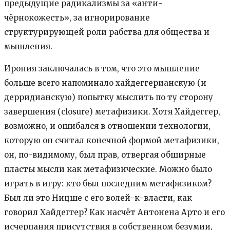
предыдущие радикализмы за «анти-
чёрнокожесть», за игнорирование
структурирующей роли рабства для общества и
мышления.
Ирония заключалась в том, что это мышление
больше всего напоминало хайдеггерианскую (и
дерридианскую) попытку мыслить по ту сторону
завершения (closure) метафизики. Хотя Хайдеггер,
возможно, и ошибался в отношении технологии,
которую он считал конечной формой метафизики,
он, по-видимому, был прав, отвергая обширные
пласты мысли как метафизические. Можно было
играть в игру: кто был последним метафизиком?
Был ли это Ницше с его волей-к-власти, как
говорил Хайдеггер? Как насчёт Антонена Арто и его
исчерпания присутствия в собственном безумии,