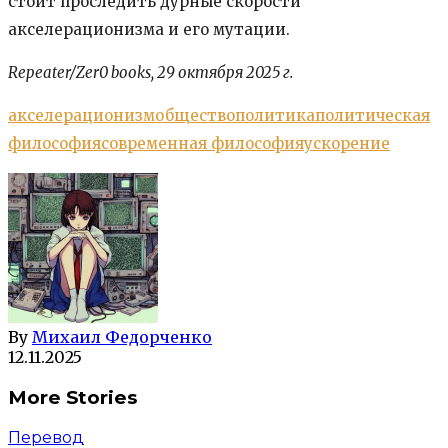
стоит проследить дурные скорости
акселерационизма и его мутации.
Repeater/Zer0 books, 29 октября 2025 г.
акселерационизм
общество
политика
политическая
философия
современная философия
ускорение
By
Михаил Федорченко
12.11.2025
More Stories
Перевод