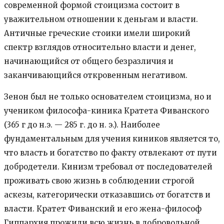
современной формой стоицизма состоит в
уважительном отношении к деньгам и власти.
Античные греческие стоики имели широкий
спектр взглядов относительно власти и денег,
начинающийся от общего безразличия и
заканчивающийся откровенным негативом.
Зенон был не только основателем стоицизма, но и
учеником философа-киника Кратета Фиванского
(365 г до н.э. — 285 г. до н. э.). Наиболее
фундаментальным для учения киников является то,
что власть и богатство по факту отвлекают от пути
добродетели. Кинизм требовал от последователей
проживать свою жизнь в соблюдении строгой
аскезы, категорически отказавшись от богатств и
власти. Кратет Фиванский и его жена-философ
Гиппархия прожили всю жизнь в добровольной