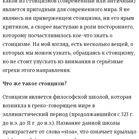
какой из стоицизмов (современный или античный)
является пригодным для современного мира. Я не
являюсь ни приверженцем стоицизма, ни его ярым
критиком, а скорее выступаю в роли постороннего,
которому посчастливилось кое-что знать о
стоицизме. На мой взгляд, есть несколько вещей, о
которых мы можем узнать, обращаясь к стоицизму,
но не стоит упускать из внимания и серьёзные
огрехи этого направления.
Что же такое стоицизм?
Стоицизм является философской школой, которая
возникла в греко-говорящем мире в
эллинистический период (продолжавшийся с 323 г.
до н.э. до 31 г. до н.э.). Название данной школы
произрастает от слова «stoa», что означает крыльцо