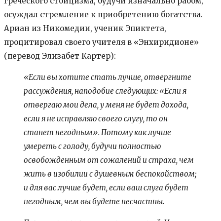
греческого стоицизма, будучи изначально рабом,
осуждал стремление к приобретению богатства.
Ариан из Никомедии, ученик Эпиктета,
процитировал своего учителя в «Энхиридионе»
(перевод Элизабет Картер):
«Если вы хотите стать лучше, отвергните
рассуждения, наподобие следующих: «Если я
отвергаю мои дела, у меня не будет дохода,
если я не исправляю своего слугу, то он
станет негодным». Потому как лучше
умереть с голоду, будучи полностью
освобожденным от сожалений и страха, чем
жить в изобилии с душевным беспокойством;
и для вас лучше будет, если ваш слуга будет
негодным, чем вы будете несчастны.