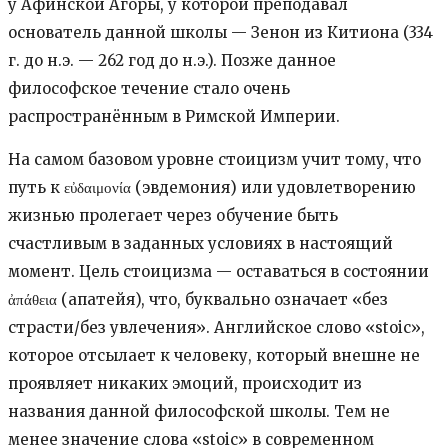
у Афинской Агоры, у которой преподавал
основатель данной школы — Зенон из Китиона (334
г. до н.э. — 262 год до н.э.). Позже данное
философское течение стало очень
распространённым в Римской Империи.
На самом базовом уровне стоицизм учит тому, что
путь к εὐδαιμονία (эвдемония) или удовлетворению
жизнью пролегает через обучение быть
счастливым в заданных условиях в настоящий
момент. Цель стоицизма — оставаться в состоянии
ἀπάθεια (апатейя), что, буквально означает «без
страсти/без увлечения». Английское слово «stoic»,
которое отсылает к человеку, который внешне не
проявляет никаких эмоций, происходит из
названия данной философской школы. Тем не
менее значение слова «stoic» в современном