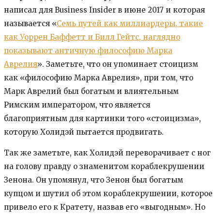
написал для Business Insider в июне 2017 и которая
называется «
Семь путей как миллиардеры, такие
как Уоррен Баффетт и Билл Гейтс, наглядно
показывают античную философию Марка
Аврелия
». Заметьте, что он упоминает стоицизм
как «философию Марка Аврелия», при том, что
Марк Аврелий был богатым и влиятельным
Римским императором, что является
благоприятным для картинки того «стоицизма»,
которую Холидэй пытается продвигать.
Так же заметьте, как Холидэй переворачивает с ног
на голову правду о знаменитом кораблекрушении
Зенона. Он упомянул, что Зенон был богатым
купцом и шутил об этом кораблекрушении, которое
привело его к Кратету, назвав его «выгодным». Но